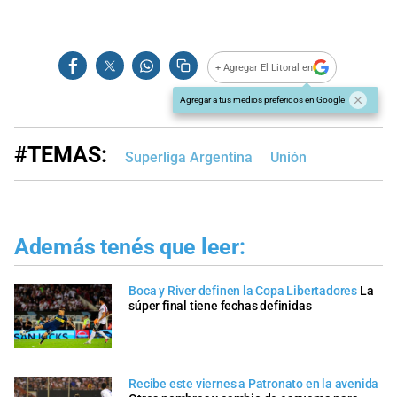
+ Agregar El Litoral en
Agregar a tus medios preferidos en Google
#TEMAS:
Superliga Argentina
Unión
Además tenés que leer:
Boca y River definen la Copa Libertadores
La
súper final tiene fechas definidas
Recibe este viernes a Patronato en la avenida