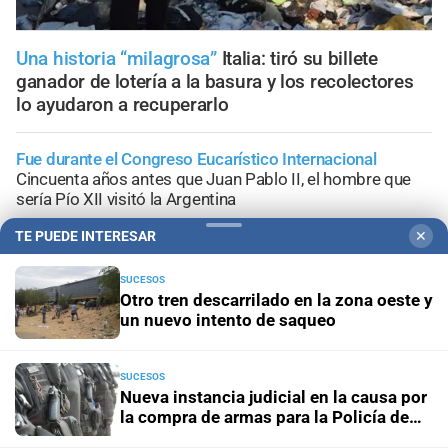
Una historia “milagrosa”
Italia: tiró su billete
ganador de lotería a la basura y los recolectores
lo ayudaron a recuperarlo
Fue durante el Congreso Eucarístico Internacional
Cincuenta años antes que Juan Pablo II, el hombre que
sería Pío XII visitó la Argentina
TE PUEDE INTERESAR
✕
Astrología
El Sol, como nunca antes: estas son las
imágenes más detalladas hasta la fecha
SUCESOS
Otro tren descarrilado en la zona oeste y
un nuevo intento de saqueo
Alerta meteorológica
Un ciclón extratropical provocará
tormentas severas y ráfagas de hasta 100 km/h
SUCESOS
Nueva instancia judicial en la causa por
Visita pastoral
Fenoy y Vecino celebraron la llegada de
la compra de armas para la Policía de
León XIV: “Trae un mensaje de esperanza y paz”
Santa Fe