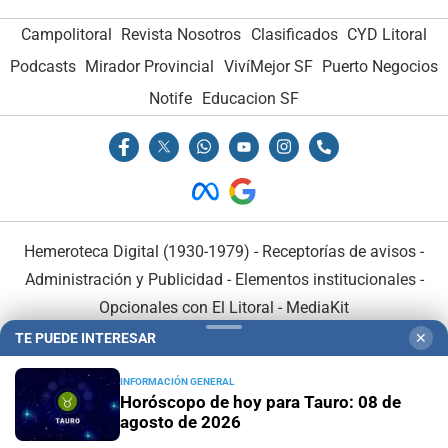
Campolitoral
Revista Nosotros
Clasificados
CYD Litoral
Podcasts
Mirador Provincial
VivíMejor SF
Puerto Negocios
Notife
Educacion SF
Hemeroteca Digital (1930-1979)
-
Receptorías de avisos
-
Administración y Publicidad
-
Elementos institucionales
-
Opcionales con El Litoral
-
MediaKit
TE PUEDE INTERESAR
✕
El Litoral es miembro de:
INFORMACIÓN GENERAL
Horóscopo de hoy para Tauro: 08 de
agosto de 2026