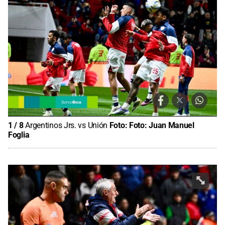
1
/
8
Argentinos Jrs. vs Unión
Foto:
Foto: Juan Manuel
Foglia