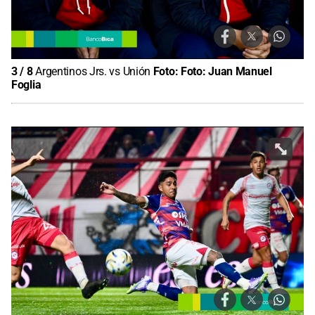
3
/
8
Argentinos Jrs. vs Unión
Foto:
Foto: Juan Manuel
Foglia