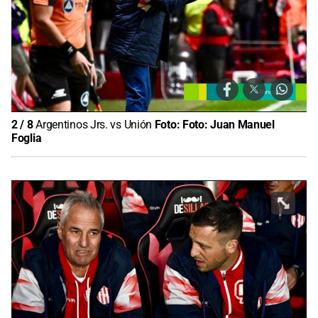
2
/
8
Argentinos Jrs. vs Unión
Foto:
Foto: Juan Manuel
Foglia