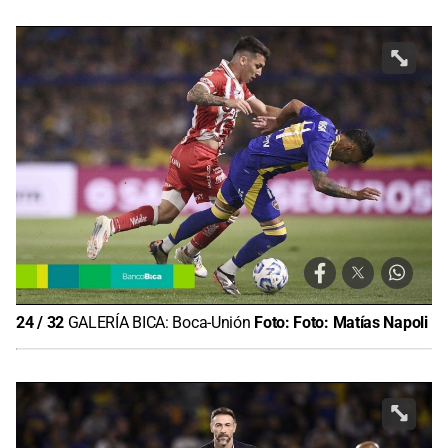
24
/
32
GALERÍA BICA: Boca-Unión
Foto:
Foto: Matías Napoli