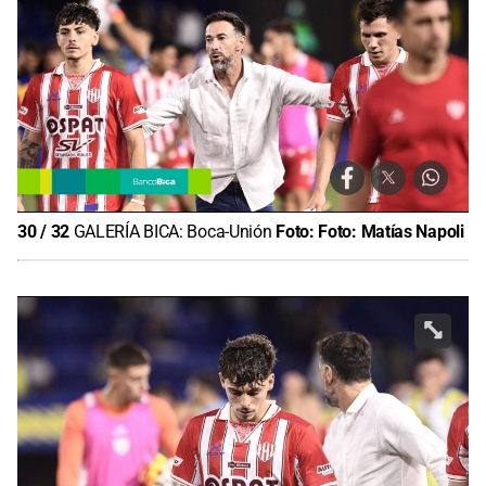
30
/
32
GALERÍA BICA: Boca-Unión
Foto:
Foto: Matías Napoli