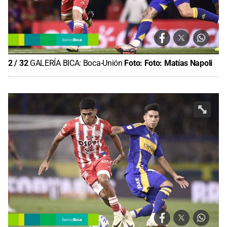
2
/
32
GALERÍA BICA: Boca-Unión
Foto:
Foto: Matías Napoli