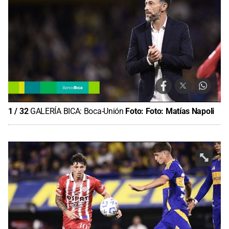
1
/
32
GALERÍA BICA: Boca-Unión
Foto:
Foto: Matías Napoli