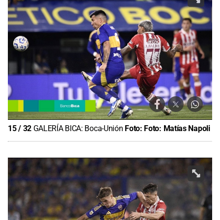
15
/
32
GALERÍA BICA: Boca-Unión
Foto:
Foto: Matías Napoli