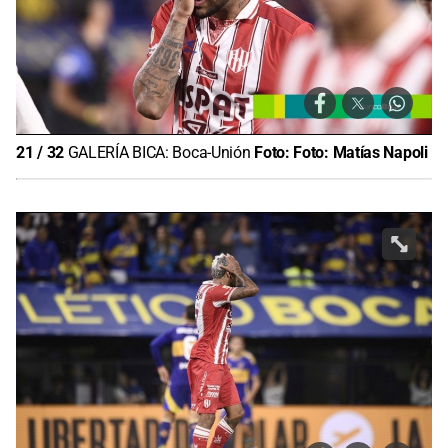
21
/
32
GALERÍA BICA: Boca-Unión
Foto:
Foto: Matías Napoli