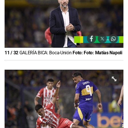
11
/
32
GALERÍA BICA: Boca-Unión
Foto:
Foto: Matías Napoli