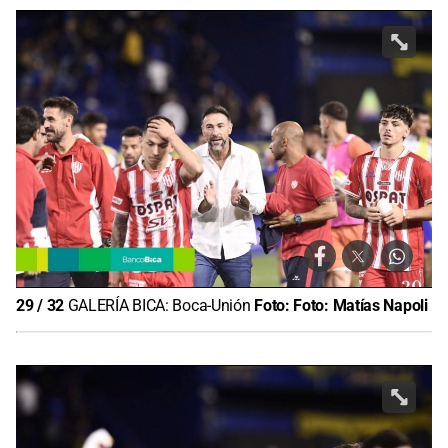
29
/
32
GALERÍA BICA: Boca-Unión
Foto:
Foto: Matías Napoli