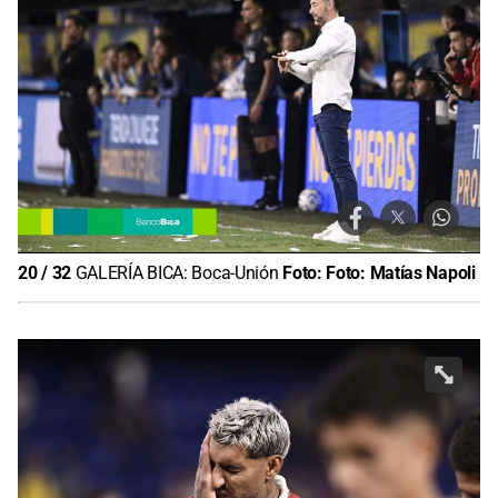
20
/
32
GALERÍA BICA: Boca-Unión
Foto:
Foto: Matías Napoli