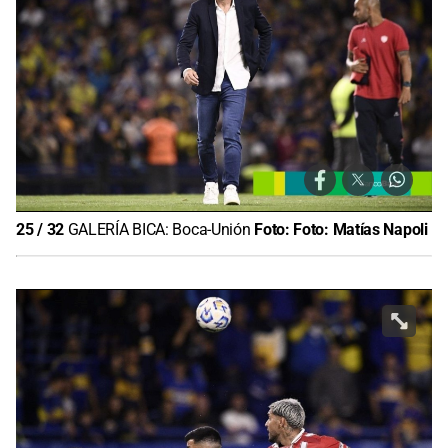
25
/
32
GALERÍA BICA: Boca-Unión
Foto:
Foto: Matías Napoli