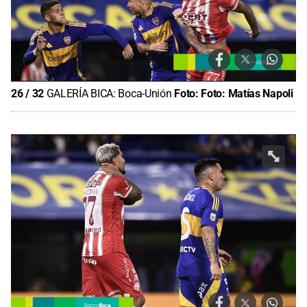
26
/
32
GALERÍA BICA: Boca-Unión
Foto:
Foto: Matías Napoli