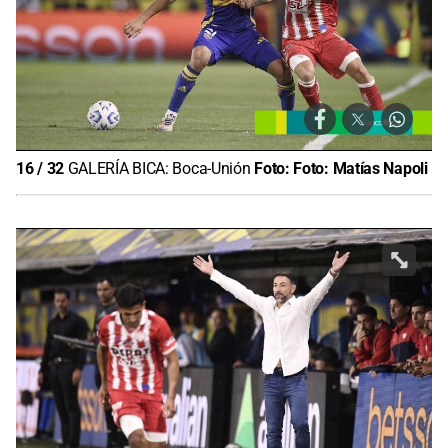
16
/
32
GALERÍA BICA: Boca-Unión
Foto:
Foto: Matías Napoli