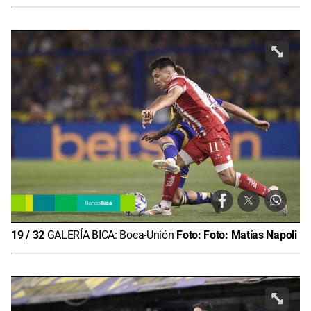
19
/
32
GALERÍA BICA: Boca-Unión
Foto:
Foto: Matías Napoli