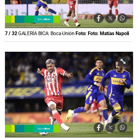
7
/
32
GALERÍA BICA: Boca-Unión
Foto:
Foto: Matías Napoli