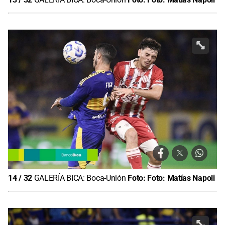
14
/
32
GALERÍA BICA: Boca-Unión
Foto:
Foto: Matías Napoli