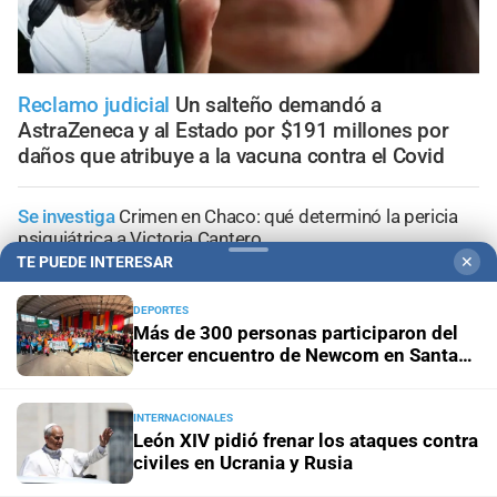
Reclamo judicial
Un salteño demandó a
AstraZeneca y al Estado por $191 millones por
daños que atribuye a la vacuna contra el Covid
Se investiga
Crimen en Chaco: qué determinó la pericia
psiquiátrica a Victoria Cantero
TE PUEDE INTERESAR
✕
Inauguran sala
Fijaron la primera audiencia penal en el
DEPORTES
nuevo edificio Anexo de los Tribunales de Santa Fe
Más de 300 personas participaron del
tercer encuentro de Newcom en Santa
Fe
Tragedia en Bariloche
Murió una nena de 3 años tras caer
con sus padres al lago Nahuel Huapi
INTERNACIONALES
León XIV pidió frenar los ataques contra
Tragedia vial
Cayó un auto desde un puente tras un
civiles en Ucrania y Rusia
choque múltiple en Mendoza: hay un muerto y varios