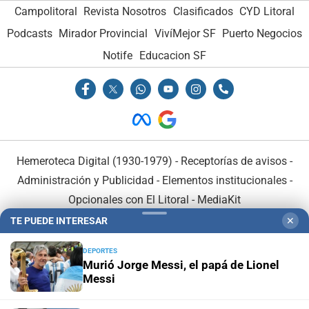
Campolitoral
Revista Nosotros
Clasificados
CYD Litoral
Podcasts
Mirador Provincial
VivíMejor SF
Puerto Negocios
Notife
Educacion SF
Hemeroteca Digital (1930-1979)
-
Receptorías de avisos
-
Administración y Publicidad
-
Elementos institucionales
-
Opcionales con El Litoral
-
MediaKit
TE PUEDE INTERESAR
✕
El Litoral es miembro de:
DEPORTES
Murió Jorge Messi, el papá de Lionel
Messi