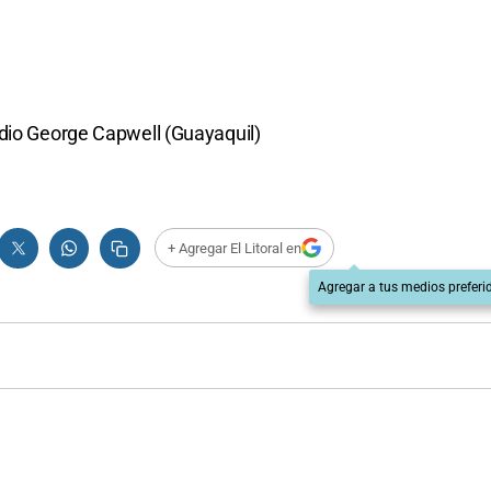
adio George Capwell (Guayaquil)
+ Agregar El Litoral en
Agregar a tus medios preferi