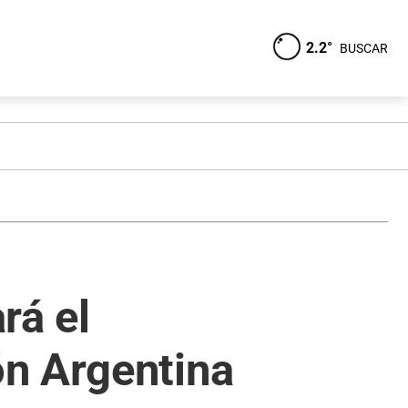
2.2°
BUSCAR
rá el
ón Argentina