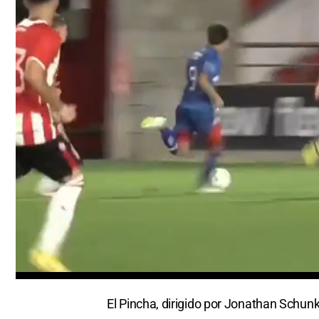
0
seconds
El Pincha, dirigido por Jonathan Schun
of
46