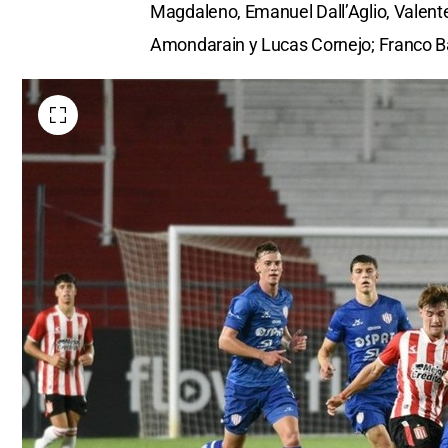
Magdaleno, Emanuel Dall’Aglio, Valente
seconds
Volume
0%
Amondarain y Lucas Cornejo; Franco B