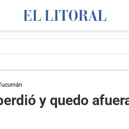
o Tucumán
perdió y quedo afuer