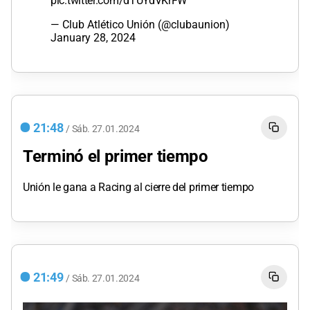
pic.twitter.com/dTUYdVKrFW
— Club Atlético Unión (@clubaunion)
January 28, 2024
21:48
/
Sáb.
27.01.2024
Terminó el primer tiempo
Unión le gana a Racing al cierre del primer tiempo
21:49
/
Sáb.
27.01.2024