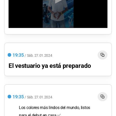
0
seconds
of
1
minute,
0
19:35
/
Sáb.
27.01.2024
El vestuario ya está preparado
19:35
/
Sáb.
27.01.2024
Los colores más lindos del mundo, listos
para el debut en casa ✅