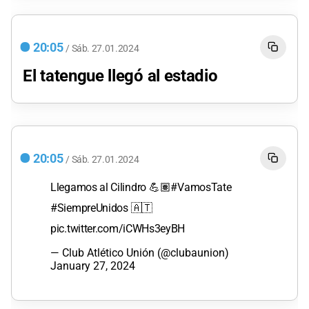
20:05
/
Sáb.
27.01.2024
El tatengue llegó al estadio
20:05
/
Sáb.
27.01.2024
Llegamos al Cilindro 💪🏽
#VamosTate
#SiempreUnidos
🇦🇹
pic.twitter.com/iCWHs3eyBH
— Club Atlético Unión (@clubaunion)
January 27, 2024