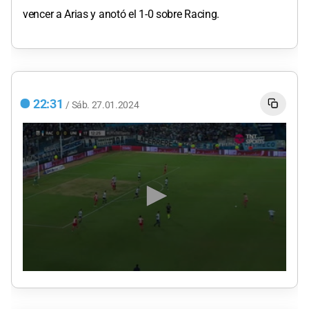
vencer a Arias y anotó el 1-0 sobre Racing.
22:31
/
Sáb.
27.01.2024
0
seconds
of
1