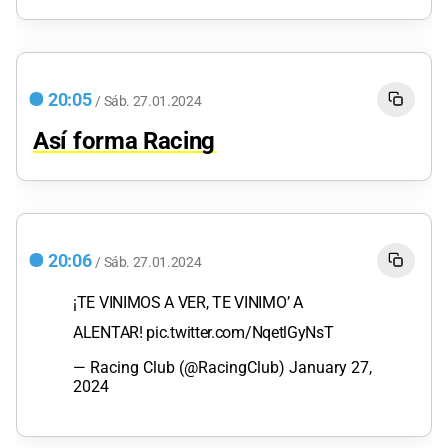
20:05
/
Sáb.
27.01.2024
Así forma Racing
20:06
/
Sáb.
27.01.2024
¡TE VINIMOS A VER, TE VINIMO’ A
ALENTAR!
pic.twitter.com/NqetlGyNsT
— Racing Club (@RacingClub)
January 27,
2024