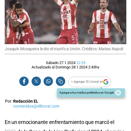
Joaquín Mosqueira le dio el triunfo a Unión. Créditos: Matias Napoli
Sábado 27.1.2024
22:25
Actualizado al
Domingo 28.1.2024
2:43
hs
+ Agregar El Litoral en
Agregar a tus medios preferidos en Google
Por:
Redacción EL
contenidos@ellitoral.com
En un emocionante enfrentamiento que marcó el