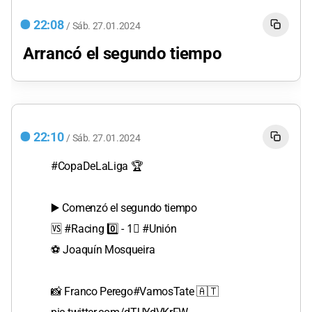
22:08
/
Sáb.
27.01.2024
Arrancó el segundo tiempo
22:10
/
Sáb.
27.01.2024
#CopaDeLaLiga
🏆
▶️ Comenzó el segundo tiempo
🆚
#Racing
0️⃣ - 1⃣
#Unión
⚽️ Joaquín Mosqueira
📸 Franco Perego
#VamosTate
🇦🇹