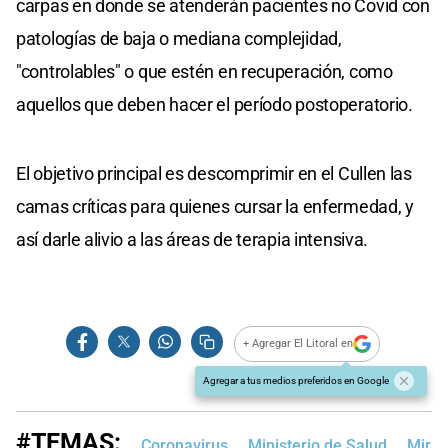
carpas en donde se atenderán pacientes no Covid con
patologías de baja o mediana complejidad,
"controlables" o que estén en recuperación, como
aquellos que deben hacer el período postoperatorio.
El objetivo principal es descomprimir en el Cullen las
camas críticas para quienes cursar la enfermedad, y
así darle alivio a las áreas de terapia intensiva.
+ Agregar El Litoral en
Agregar a tus medios preferidos en Google
#TEMAS:
Coronavirus
Ministerio de Salud
Mirad