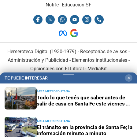
Notife
Educacion SF
Hemeroteca Digital (1930-1979)
-
Receptorías de avisos
-
Administración y Publicidad
-
Elementos institucionales
-
Opcionales con El Litoral
-
MediaKit
TE PUEDE INTERESAR
✕
El Litoral es miembro de:
ÁREA METROPOLITANA
Todo lo que tenés que saber antes de
salir de casa en Santa Fe este viernes 7
de agosto
ÁREA METROPOLITANA
En Asociación con:
El tránsito en la provincia de Santa Fe; la
información minuto a minuto