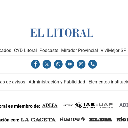
icados
CYD Litoral
Podcasts
Mirador Provincial
VivíMejor SF
as de avisos
-
Administración y Publicidad
-
Elementos instituci
toral es miembro de:
ción con: