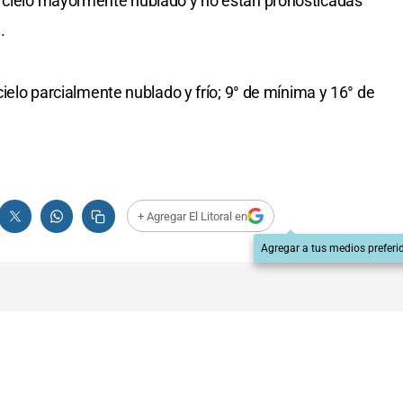
n cielo mayormente nublado y no están pronosticadas
.
cielo parcialmente nublado y frío; 9° de mínima y 16° de
+ Agregar El Litoral en
Agregar a tus medios preferi