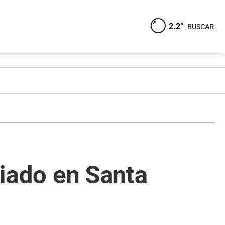
2.2°
BUSCAR
riado en Santa