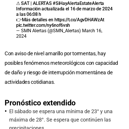
⚠ SAT | ALERTAS
#SiHayAlertaEstateAlerta
Información actualizada el 16 de marzo de 2024
a las 06:08 h
👉Más detalles en
https://t.co/AgvDHAWzAt
pic.twitter.com/ny6nof6vsh
— SMN Alertas (@SMN_Alertas)
March 16,
2024
Con aviso de nivel amarillo por tormentas, hay
posibles fenómenos meteorológicos con capacidad
de daño y riesgo de interrupción momentánea de
actividades cotidianas.
Pronóstico extendido
El sábado se espera una mínima de 23° y una
máxima de 28°. Se espera que continúen las
precipitaciones.