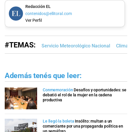
Redacción EL
contenidos@ellitoral.com
Ver Perfil
#TEMAS:
Servicio Meteorológico Nacional
Clima e
Además tenés que leer:
Conmemoración
Desafíos y oportunidades: se
debatió el rol de la mujer en la cadena
productiva
Le llegó la boleta
Insólito: multan a un
comerciante por una propaganda política en
un semáforo