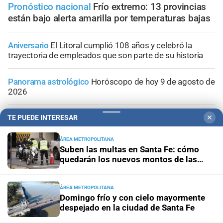
Pronóstico nacional
Frío extremo: 13 provincias
están bajo alerta amarilla por temperaturas bajas
Aniversario
El Litoral cumplió 108 años y celebró la
trayectoria de empleados que son parte de su historia
Panorama astrológico
Horóscopo de hoy 9 de agosto de
2026
Horóscopo del día
Horóscopo de hoy para Piscis: 09 de
TE PUEDE INTERESAR
✕
agosto de 2026
ÁREA METROPOLITANA
Suben las multas en Santa Fe: cómo
Horóscopo del día
Horóscopo de hoy para Acuario: 09
quedarán los nuevos montos de las
de agosto de 2026
infracciones más comunes
ÁREA METROPOLITANA
Domingo frío y con cielo mayormente
despejado en la ciudad de Santa Fe