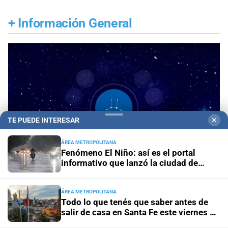
+
Información General
TE PUEDE INTERESAR
✕
ÁREA METROPOLITANA
Fenómeno El Niño: así es el portal
informativo que lanzó la ciudad de
Santa Fe
ÁREA METROPOLITANA
Horóscopo del día
Horóscopo de hoy para Piscis:
Todo lo que tenés que saber antes de
08 de agosto de 2026
salir de casa en Santa Fe este viernes 7
de agosto