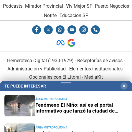
Podcasts
Mirador Provincial
VivíMejor SF
Puerto Negocios
Notife
Educacion SF
Hemeroteca Digital (1930-1979)
-
Receptorías de avisos
-
Administración y Publicidad
-
Elementos institucionales
-
Opcionales con El Litoral
-
MediaKit
TE PUEDE INTERESAR
✕
El Litoral es miembro de:
ÁREA METROPOLITANA
Fenómeno El Niño: así es el portal
informativo que lanzó la ciudad de
Santa Fe
ÁREA METROPOLITANA
En Asociación con: