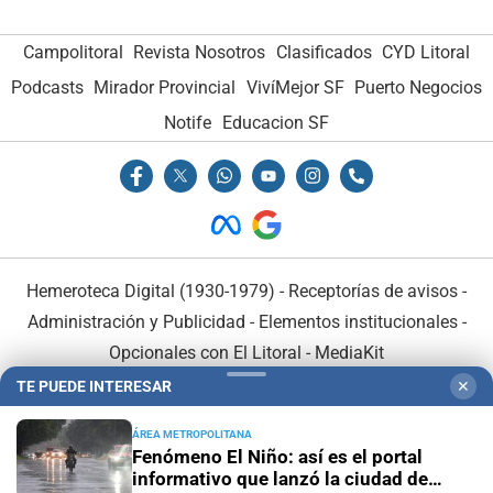
Campolitoral
Revista Nosotros
Clasificados
CYD Litoral
Podcasts
Mirador Provincial
VivíMejor SF
Puerto Negocios
Notife
Educacion SF
Hemeroteca Digital (1930-1979)
-
Receptorías de avisos
-
Administración y Publicidad
-
Elementos institucionales
-
Opcionales con El Litoral
-
MediaKit
TE PUEDE INTERESAR
✕
El Litoral es miembro de:
ÁREA METROPOLITANA
Fenómeno El Niño: así es el portal
informativo que lanzó la ciudad de