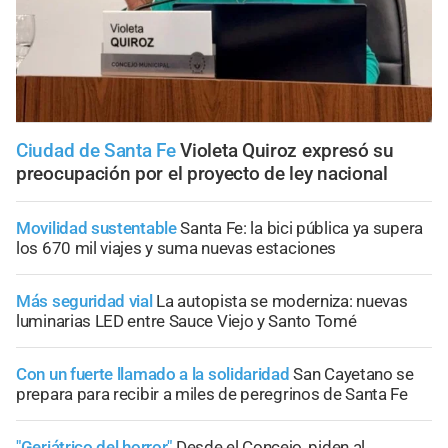
Ciudad de Santa Fe
Violeta Quiroz expresó su
preocupación por el proyecto de ley nacional
Movilidad sustentable
Santa Fe: la bici pública ya supera
los 670 mil viajes y suma nuevas estaciones
Más seguridad vial
La autopista se moderniza: nuevas
luminarias LED entre Sauce Viejo y Santo Tomé
Con un fuerte llamado a la solidaridad
San Cayetano se
prepara para recibir a miles de peregrinos de Santa Fe
"Geriátrico del horror"
Desde el Concejo, piden al