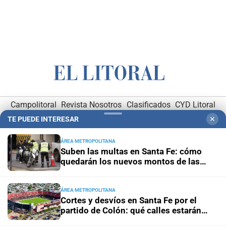
Campolitoral
Revista Nosotros
Clasificados
CYD Litoral
TE PUEDE INTERESAR
✕
Podcasts
Mirador Provincial
VivíMejor SF
Puerto Negocios
Notife
Educacion SF
ÁREA METROPOLITANA
Suben las multas en Santa Fe: cómo
quedarán los nuevos montos de las
infracciones más comunes
ÁREA METROPOLITANA
Cortes y desvíos en Santa Fe por el
partido de Colón: qué calles estarán
Hemeroteca Digital (1930-1979)
-
Receptorías de avisos
-
afectadas y cómo circularán los