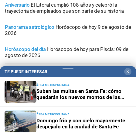
Aniversario
El Litoral cumplió 108 años y celebró la
trayectoria de empleados que son parte de su historia
Panorama astrológico
Horóscopo de hoy 9 de agosto de
2026
Horóscopo del día
Horóscopo de hoy para Piscis: 09 de
agosto de 2026
Horóscopo del día
Horóscopo de hoy para Acuario: 09
TE PUEDE INTERESAR
✕
de agosto de 2026
ÁREA METROPOLITANA
Suben las multas en Santa Fe: cómo
quedarán los nuevos montos de las
infracciones más comunes
ÁREA METROPOLITANA
Domingo frío y con cielo mayormente
despejado en la ciudad de Santa Fe