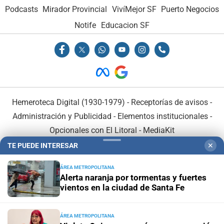
Podcasts
Mirador Provincial
VivíMejor SF
Puerto Negocios
Notife
Educacion SF
Hemeroteca Digital (1930-1979)
-
Receptorías de avisos
-
Administración y Publicidad
-
Elementos institucionales
-
Opcionales con El Litoral
-
MediaKit
TE PUEDE INTERESAR
✕
El Litoral es miembro de:
ÁREA METROPOLITANA
Alerta naranja por tormentas y fuertes
vientos en la ciudad de Santa Fe
ÁREA METROPOLITANA
En Asociación con: