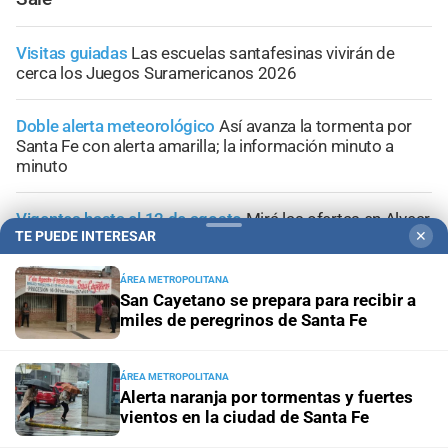
Visitas guiadas
Las escuelas santafesinas vivirán de
cerca los Juegos Suramericanos 2026
Doble alerta meteorológico
Así avanza la tormenta por
Santa Fe con alerta amarilla; la información minuto a
minuto
Vigentes hasta el 12 de agosto
Mirá las ofertas en Alvear
TE PUEDE INTERESAR
✕
Supermercados
ÁREA METROPOLITANA
Panorama astrológico
Horóscopo de hoy 6 de agosto de
San Cayetano se prepara para recibir a
2026
miles de peregrinos de Santa Fe
ÁREA METROPOLITANA
Alerta naranja por tormentas y fuertes
vientos en la ciudad de Santa Fe