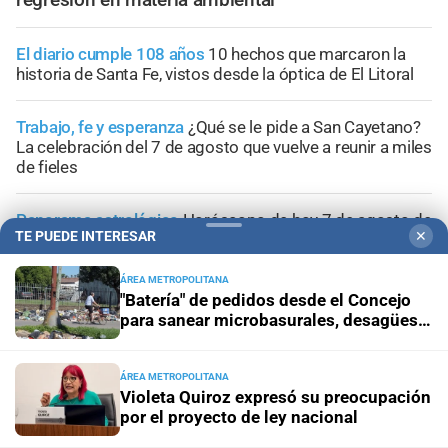
El diario cumple 108 años
10 hechos que marcaron la
historia de Santa Fe, vistos desde la óptica de El Litoral
Trabajo, fe y esperanza
¿Qué se le pide a San Cayetano?
La celebración del 7 de agosto que vuelve a reunir a miles
de fieles
Panorama astrológico
Horóscopo de hoy 7 de agosto de
TE PUEDE INTERESAR
✕
2026
ÁREA METROPOLITANA
Efemérides
Día Internacional de la Cerveza: por qué se
"Batería" de pedidos desde el Concejo
celebra cada 7 agosto y cuál es el curioso origen de la
para sanear microbasurales, desagües y
festividad
cunetas en Santa Fe
ÁREA METROPOLITANA
Violeta Quiroz expresó su preocupación
por el proyecto de ley nacional