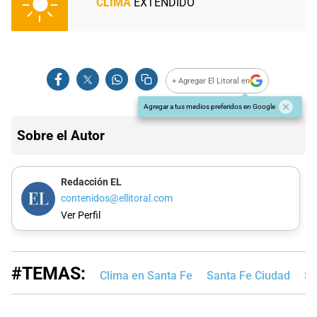
CLIMA
EXTENDIDO
+ Agregar El Litoral en
Agregar a tus medios preferidos en Google
Sobre el Autor
Redacción EL
contenidos@ellitoral.com
Ver Perfil
#TEMAS:
Clima en Santa Fe
Santa Fe Ciudad
Se