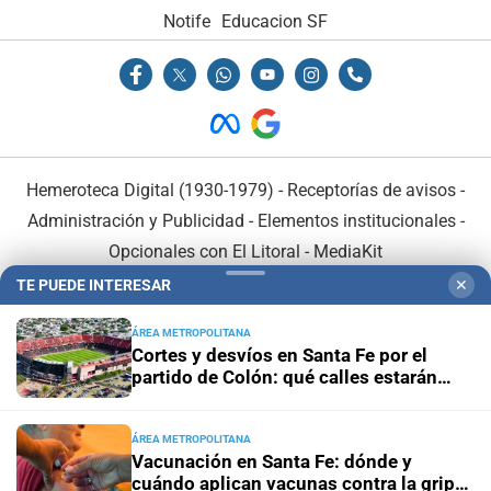
Notife
Educacion SF
Hemeroteca Digital (1930-1979)
-
Receptorías de avisos
-
Administración y Publicidad
-
Elementos institucionales
-
Opcionales con El Litoral
-
MediaKit
TE PUEDE INTERESAR
✕
El Litoral es miembro de:
ÁREA METROPOLITANA
Cortes y desvíos en Santa Fe por el
partido de Colón: qué calles estarán
afectadas y cómo circularán los
colectivos
ÁREA METROPOLITANA
En Asociación con:
Vacunación en Santa Fe: dónde y
cuándo aplican vacunas contra la gripe,