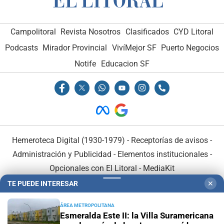
Campolitoral
Revista Nosotros
Clasificados
CYD Litoral
Podcasts
Mirador Provincial
VivíMejor SF
Puerto Negocios
Notife
Educacion SF
Hemeroteca Digital (1930-1979)
-
Receptorías de avisos
-
Administración y Publicidad
-
Elementos institucionales
-
Opcionales con El Litoral
-
MediaKit
TE PUEDE INTERESAR
✕
El Litoral es miembro de:
ÁREA METROPOLITANA
Esmeralda Este II: la Villa Suramericana