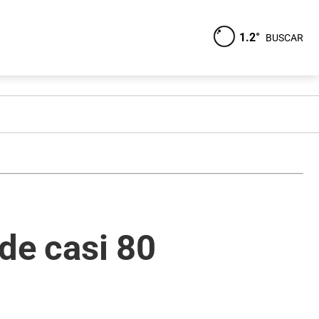
1.2°
BUSCAR
nde casi 80