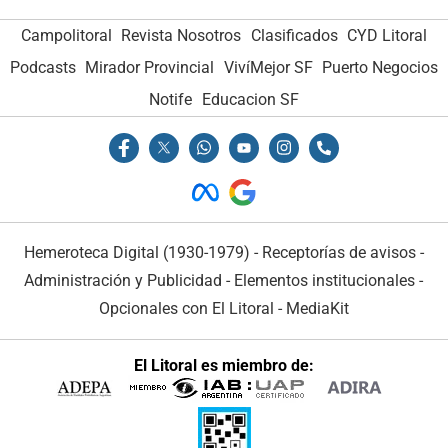
Campolitoral
Campolitoral
Revista Nosotros
Revista Nosotros
Clasificados
Clasificados
CYD Litoral
CYD Litoral
Podcasts
Podcasts
Mirador Provincial
Mirador Provincial
VivíMejor SF
VivíMejor SF
Puerto Negocios
Puerto Negocios
Notife
Notife
Educacion SF
Educacion SF
Hemeroteca Digital (1930-1979)
Hemeroteca Digital (1930-1979)
-
-
Receptorías de avisos
Receptorías de avisos
-
-
Administración y Publicidad
Administración y Publicidad
-
-
Elementos institucionales
Elementos institucionales
-
-
Opcionales con El Litoral
Opcionales con El Litoral
-
-
MediaKit
MediaKit
El Litoral es miembro de:
El Litoral es miembro de: