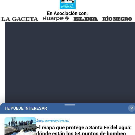
En Asociación con:
En Asociación con:
TE PUEDE INTERESAR
✕
ÁREA METROPOLITANA
El mapa que protege a Santa Fe del agua:
dónde están los 54 puntos de bombeo