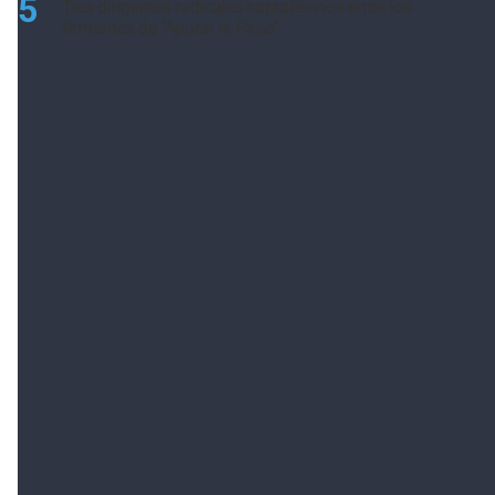
5
Tres dirigentes radicales santafesinos entre los
firmantes de "Apurar el Paso"