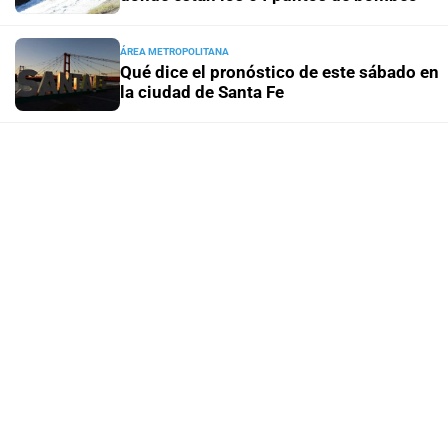
ÁREA METROPOLITANA
Qué dice el pronóstico de este sábado en
la ciudad de Santa Fe
REGIONALES
Di Gregorio tras el fallo por las rutas 7, 8 y
33: "Ya no se trata de tapar pozos, sino de
obras definitivas"
SHOW
Qué dijo Emily Ceco tras los rumores de
romance con García Moritán
PUERTO NEGOCIOS
Santa Fe Business Forum, una plataforma
de crecimiento para un emprendimiento
apícola de Ceres