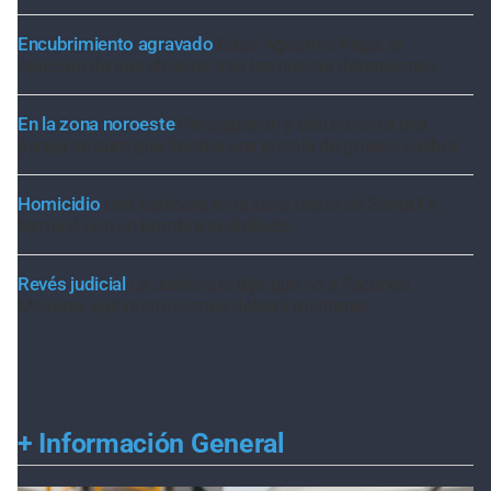
Encubrimiento agravado
Caso Agostina Vega: la
reacción de sus abuelos tras las nuevas detenciones
En la zona noroeste
Persiguieron y detuvieron a una
pareja en auto que llevaba una pistola de grueso calibre
Homicidio
Una balacera en la zona oeste de Santa Fe
terminó con un hombre acribillado
Revés judicial
La Justicia le dijo que no a Facundo
Moyano: qué restricciones deberá mantener
+
Información General