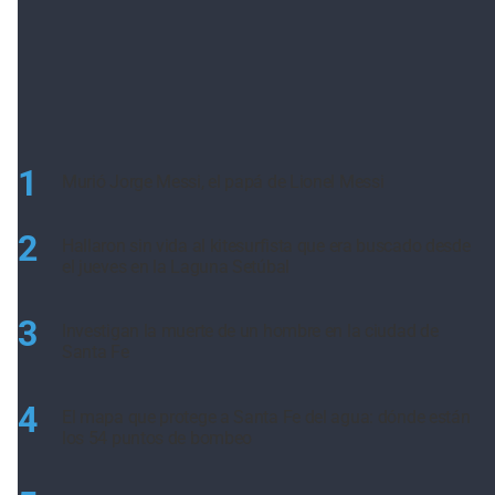
1
Murió Jorge Messi, el papá de Lionel Messi
2
Hallaron sin vida al kitesurfista que era buscado desde
el jueves en la Laguna Setúbal
3
Investigan la muerte de un hombre en la ciudad de
Santa Fe
4
El mapa que protege a Santa Fe del agua: dónde están
los 54 puntos de bombeo