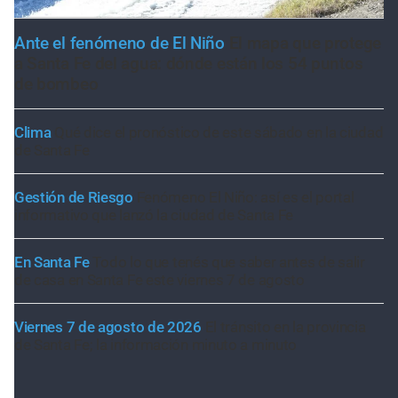
Ante el fenómeno de El Niño
El mapa que protege
a Santa Fe del agua: dónde están los 54 puntos
de bombeo
Clima
Qué dice el pronóstico de este sábado en la ciudad
de Santa Fe
Gestión de Riesgo
Fenómeno El Niño: así es el portal
informativo que lanzó la ciudad de Santa Fe
En Santa Fe
Todo lo que tenés que saber antes de salir
de casa en Santa Fe este viernes 7 de agosto
Viernes 7 de agosto de 2026
El tránsito en la provincia
de Santa Fe; la información minuto a minuto