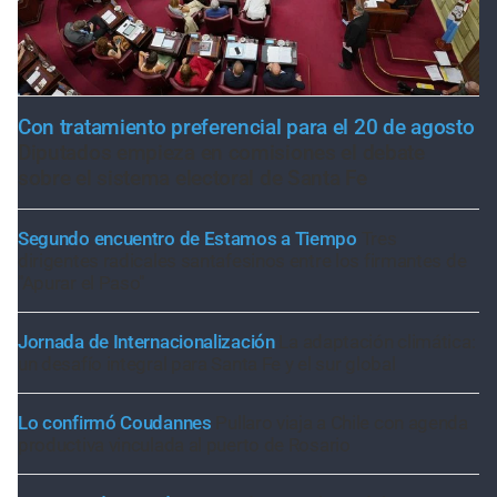
Con tratamiento preferencial para el 20 de agosto
Diputados empieza en comisiones el debate
sobre el sistema electoral de Santa Fe
Segundo encuentro de Estamos a Tiempo
Tres
dirigentes radicales santafesinos entre los firmantes de
"Apurar el Paso"
Jornada de Internacionalización
La adaptación climática:
un desafío integral para Santa Fe y el sur global
Lo confirmó Coudannes
Pullaro viaja a Chile con agenda
productiva vinculada al puerto de Rosario