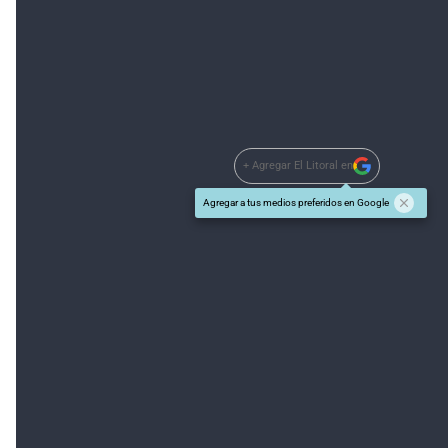
semiesféricos de chapa de acero galvanizado para
delimitar el uso vehicular.
+ Agregar El Litoral en
Agregar a tus medios preferidos en Google
#TEMAS:
Edición Online
Además tenés que leer:
Crimen en barrio San Lorenzo
El cruento fin de
"El Gordo"