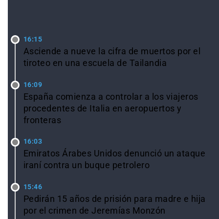
LO ÚLTIMO
16:15
Asciende a nueve la cifra de muertos por el
tiroteo en una escuela de Tailandia
16:09
España comienza a controlar a los viajeros
procedentes de Italia en aeropuertos y
fronteras
16:03
Emiratos Árabes Unidos denunció un ataque
iraní contra un buque petrolero
15:46
Pedirán 15 años de prisión para madre e hija
por el crimen de Jeremías Monzón