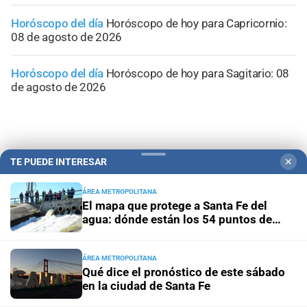
Horóscopo del día
Horóscopo de hoy para Capricornio:
08 de agosto de 2026
Horóscopo del día
Horóscopo de hoy para Sagitario: 08
de agosto de 2026
TE PUEDE INTERESAR
✕
ÁREA METROPOLITANA
El mapa que protege a Santa Fe del
agua: dónde están los 54 puntos de
bombeo
ÁREA METROPOLITANA
Qué dice el pronóstico de este sábado
en la ciudad de Santa Fe
Campolitoral
Revista Nosotros
Clasificados
CYD Litoral