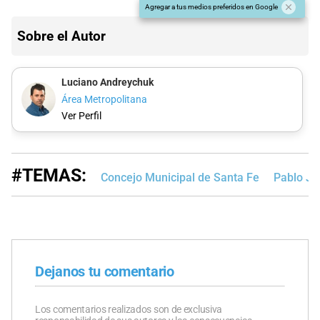
Agregar a tus medios preferidos en Google
Sobre el Autor
Luciano Andreychuk
Área Metropolitana
Ver Perfil
#TEMAS:
Concejo Municipal de Santa Fe
Pablo Ja
Dejanos tu comentario
Los comentarios realizados son de exclusiva