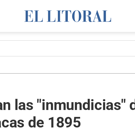
n las "inmundicias" d
acas de 1895