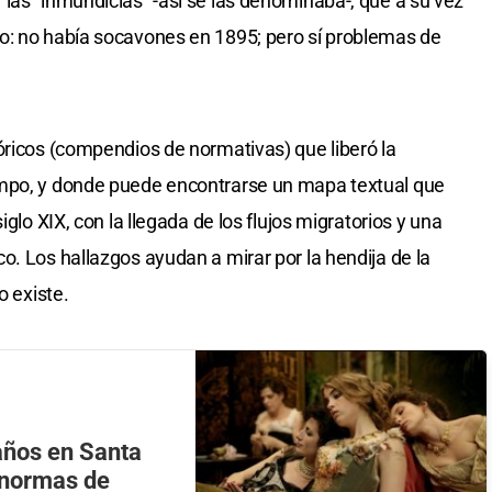
las “inmundicias” -así se las denominaba-, que a su vez
o: no había socavones en 1895; pero sí problemas de
óricos (compendios de normativas) que liberó la
empo, y donde puede encontrarse un mapa textual que
iglo XIX, con la llegada de los flujos migratorios y una
o. Los hallazgos ayudan a mirar por la hendija de la
o existe.
años en Santa
 normas de