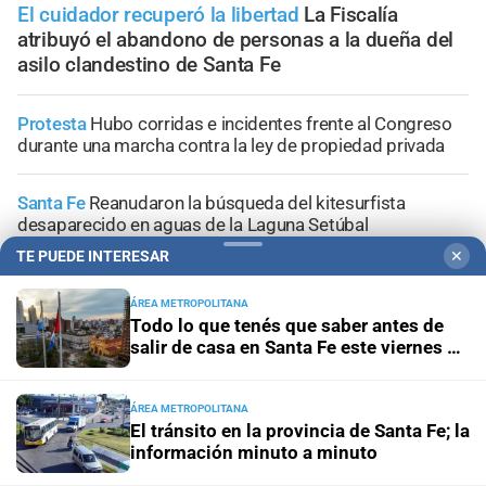
El cuidador recuperó la libertad
La Fiscalía
atribuyó el abandono de personas a la dueña del
asilo clandestino de Santa Fe
Protesta
Hubo corridas e incidentes frente al Congreso
durante una marcha contra la ley de propiedad privada
Santa Fe
Reanudaron la búsqueda del kitesurfista
desaparecido en aguas de la Laguna Setúbal
TE PUEDE INTERESAR
✕
Violento crimen
Mataron a puñaladas a un hombre en
Santiago del Estero y detuvieron a la pareja de su
ÁREA METROPOLITANA
exmujer
Todo lo que tenés que saber antes de
salir de casa en Santa Fe este viernes 7
de agosto
Dos heridos
Un conductor alcoholizado provocó un
choque múltiple en Villa Crespo
ÁREA METROPOLITANA
El tránsito en la provincia de Santa Fe; la
información minuto a minuto