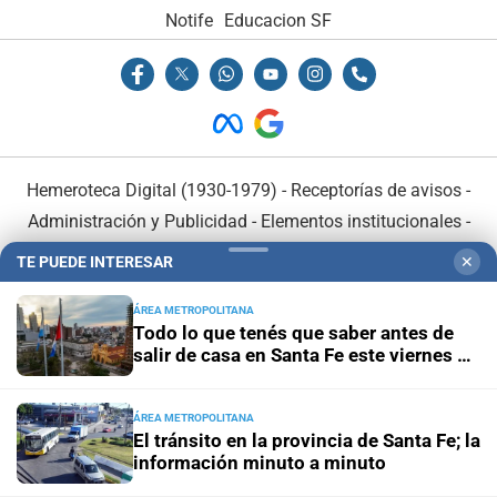
Notife
Educacion SF
Hemeroteca Digital (1930-1979)
-
Receptorías de avisos
-
Administración y Publicidad
-
Elementos institucionales
-
Opcionales con El Litoral
-
MediaKit
TE PUEDE INTERESAR
✕
ÁREA METROPOLITANA
El Litoral es miembro de:
Todo lo que tenés que saber antes de
salir de casa en Santa Fe este viernes 7
de agosto
ÁREA METROPOLITANA
El tránsito en la provincia de Santa Fe; la
En Asociación con:
información minuto a minuto