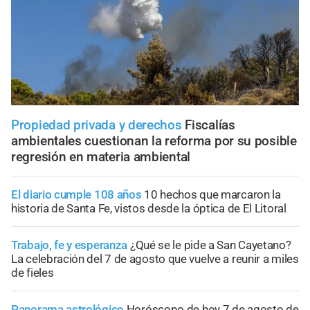
Propiedad privada y derechos
Fiscalías
ambientales cuestionan la reforma por su posible
regresión en materia ambiental
El diario cumple 108 años
10 hechos que marcaron la
historia de Santa Fe, vistos desde la óptica de El Litoral
Trabajo, fe y esperanza
¿Qué se le pide a San Cayetano?
La celebración del 7 de agosto que vuelve a reunir a miles
de fieles
Panorama astrológico
Horóscopo de hoy 7 de agosto de