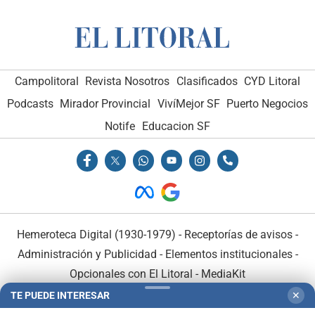
Campolitoral
Revista Nosotros
Clasificados
CYD Litoral
Podcasts
Mirador Provincial
VivíMejor SF
Puerto Negocios
Notife
Educacion SF
Hemeroteca Digital (1930-1979)
-
Receptorías de avisos
-
Administración y Publicidad
-
Elementos institucionales
-
Opcionales con El Litoral
-
MediaKit
TE PUEDE INTERESAR
✕
El Litoral es miembro de: