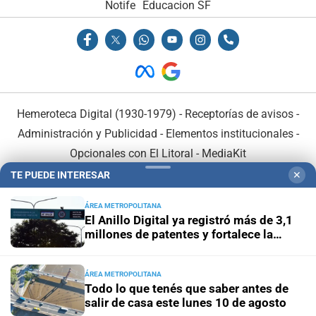
Notife
Educacion SF
Hemeroteca Digital (1930-1979)
-
Receptorías de avisos
-
Administración y Publicidad
-
Elementos institucionales
-
Opcionales con El Litoral
-
MediaKit
TE PUEDE INTERESAR
✕
El Litoral es miembro de:
ÁREA METROPOLITANA
El Anillo Digital ya registró más de 3,1
millones de patentes y fortalece la
transformación tecnológica de Santa Fe
ÁREA METROPOLITANA
En Asociación con:
Todo lo que tenés que saber antes de
salir de casa este lunes 10 de agosto