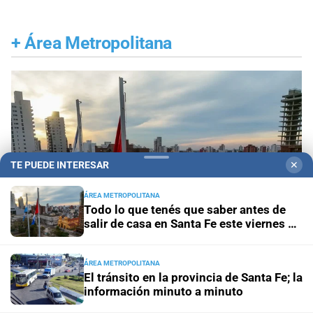
+
Área Metropolitana
TE PUEDE INTERESAR
✕
ÁREA METROPOLITANA
Todo lo que tenés que saber antes de
salir de casa en Santa Fe este viernes 7
de agosto
ÁREA METROPOLITANA
El tránsito en la provincia de Santa Fe; la
En Santa Fe
Todo lo que tenés que saber antes de
información minuto a minuto
salir de casa en Santa Fe este viernes 7 de agosto