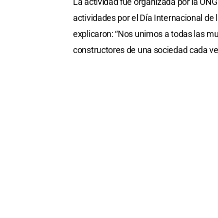
La actividad fue organizada por la ONG 
of
2
actividades por el Día Internacional de 
minutes,
49
explicaron: “Nos unimos a todas las mu
seconds
Volume
0%
constructores de una sociedad cada vez 