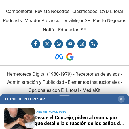
Campolitoral
Revista Nosotros
Clasificados
CYD Litoral
Podcasts
Mirador Provincial
VivíMejor SF
Puerto Negocios
Notife
Educacion SF
Hemeroteca Digital (1930-1979)
-
Receptorías de avisos
-
Administración y Publicidad
-
Elementos institucionales
-
Opcionales con El Litoral
-
MediaKit
TE PUEDE INTERESAR
✕
El Litoral es miembro de:
ÁREA METROPOLITANA
Desde el Concejo, piden al municipio
que detalle la situación de los asilos de