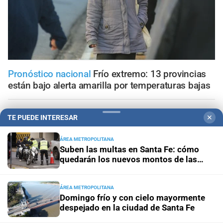
Pronóstico nacional
Frío extremo: 13 provincias
están bajo alerta amarilla por temperaturas bajas
Aniversario
El Litoral cumplió 108 años y celebró la
TE PUEDE INTERESAR
✕
trayectoria de empleados que son parte de su historia
ÁREA METROPOLITANA
Panorama astrológico
Horóscopo de hoy 9 de agosto de
Suben las multas en Santa Fe: cómo
2026
quedarán los nuevos montos de las
infracciones más comunes
Horóscopo del día
Horóscopo de hoy para Piscis: 09 de
ÁREA METROPOLITANA
agosto de 2026
Domingo frío y con cielo mayormente
despejado en la ciudad de Santa Fe
Horóscopo del día
Horóscopo de hoy para Acuario: 09