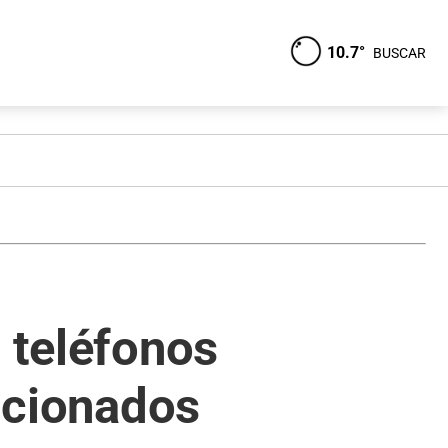
10.7°
BUSCAR
 teléfonos
ficionados