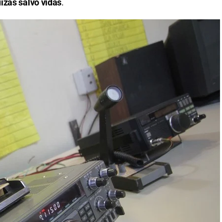
izás salvó vidas
.