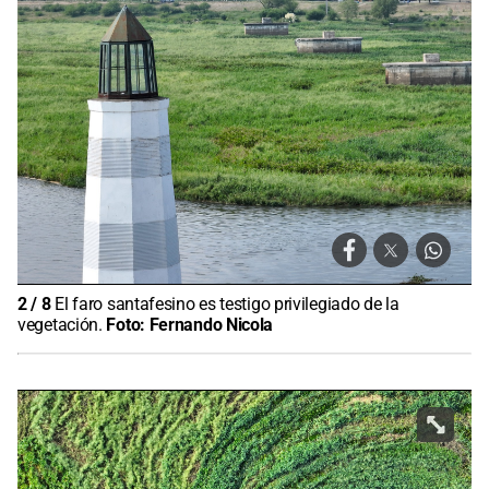
2
/
8
El faro santafesino es testigo privilegiado de la
vegetación.
Foto:
Fernando Nicola