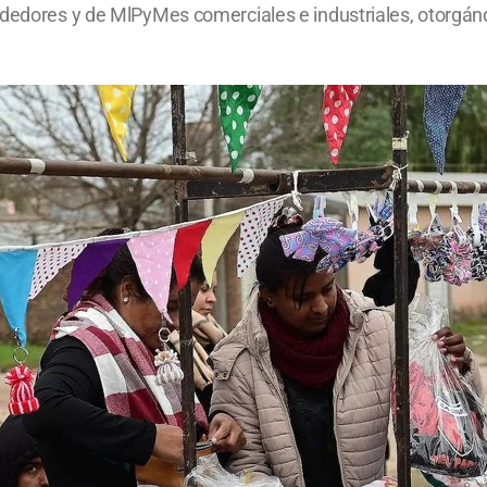
endedores y de MlPyMes comerciales e industriales, otorgá