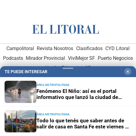
Campolitoral
Revista Nosotros
Clasificados
CYD Litoral
Podcasts
Mirador Provincial
VivíMejor SF
Puerto Negocios
Notife
Educacion SF
TE PUEDE INTERESAR
✕
ÁREA METROPOLITANA
Fenómeno El Niño: así es el portal
informativo que lanzó la ciudad de
Santa Fe
Hemeroteca Digital (1930-1979)
-
Receptorías de avisos
-
ÁREA METROPOLITANA
Todo lo que tenés que saber antes de
Administración y Publicidad
-
Elementos institucionales
-
salir de casa en Santa Fe este viernes 7
Opcionales con El Litoral
-
MediaKit
de agosto