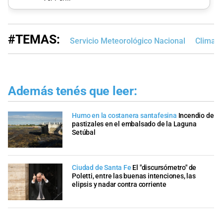
#TEMAS:
Servicio Meteorológico Nacional
Clima e
Además tenés que leer:
Humo en la costanera santafesina
Incendio de
pastizales en el embalsado de la Laguna
Setúbal
Ciudad de Santa Fe
El "discursómetro" de
Poletti, entre las buenas intenciones, las
elipsis y nadar contra corriente