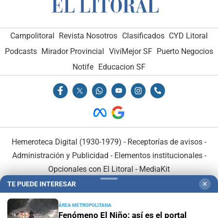
Campolitoral
Revista Nosotros
Clasificados
CYD Litoral
Podcasts
Mirador Provincial
VivíMejor SF
Puerto Negocios
Notife
Educacion SF
Hemeroteca Digital (1930-1979)
-
Receptorías de avisos
-
Administración y Publicidad
-
Elementos institucionales
-
Opcionales con El Litoral
-
MediaKit
TE PUEDE INTERESAR
✕
El Litoral es miembro de:
ÁREA METROPOLITANA
Fenómeno El Niño: así es el portal