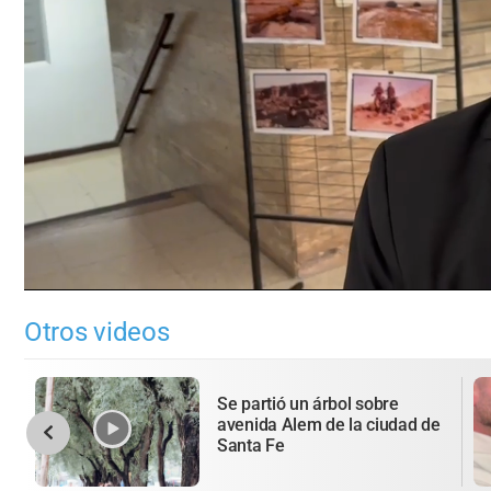
0
seconds
Otros videos
of
0
seconds
Volume
0%
Se partió un árbol sobre
avenida Alem de la ciudad de
Santa Fe