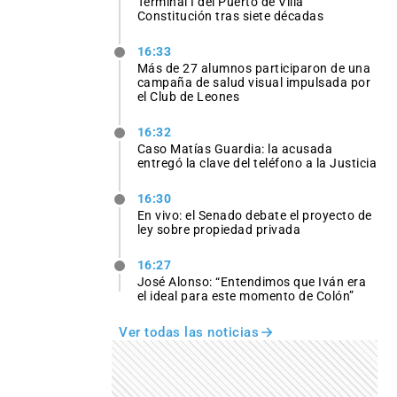
Terminal I del Puerto de Villa
Constitución tras siete décadas
16:33
Más de 27 alumnos participaron de una
campaña de salud visual impulsada por
el Club de Leones
16:32
Caso Matías Guardia: la acusada
entregó la clave del teléfono a la Justicia
16:30
En vivo: el Senado debate el proyecto de
ley sobre propiedad privada
16:27
José Alonso: “Entendimos que Iván era
el ideal para este momento de Colón”
Incendios en el sur de Francia
Ver todas las noticias