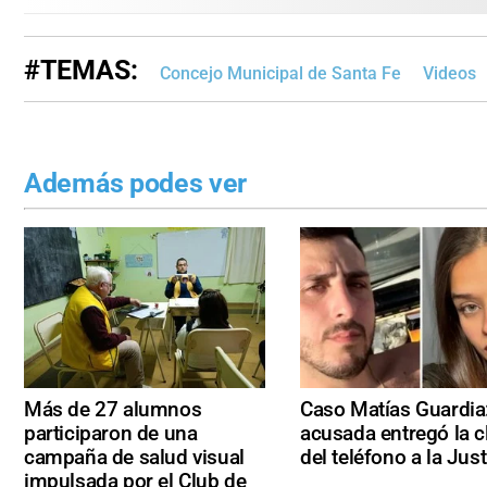
#TEMAS:
Concejo Municipal de Santa Fe
Videos
Además podes ver
Más de 27 alumnos
Caso Matías Guardia:
participaron de una
acusada entregó la c
campaña de salud visual
del teléfono a la Just
impulsada por el Club de