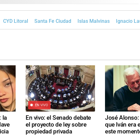
CYD Litoral
Santa Fe Ciudad
Islas Malvinas
Ignacio La
EN VIVO
 la
En vivo: el Senado debate
José Alonso:
lave
el proyecto de ley sobre
que Iván era e
icia
propiedad privada
este momento