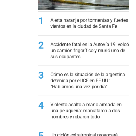
1
Alerta naranja por tormentas y fuertes
vientos en la ciudad de Santa Fe
2
Accidente fatal en la Autovía 19: volcó
un camión frigorífico y murió uno de
sus ocupantes
3
Cómo es la situación de la argentina
detenida por el ICE en EE.UU.:
"Hablamos una vez por día"
4
Violento asalto a mano armada en
una peluquería: maniataron a dos
hombres y robaron todo
5
Un ciclón extratropical provocará