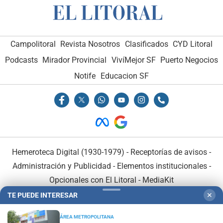
Campolitoral
Revista Nosotros
Clasificados
CYD Litoral
Podcasts
Mirador Provincial
VivíMejor SF
Puerto Negocios
Notife
Educacion SF
Hemeroteca Digital (1930-1979)
-
Receptorías de avisos
-
Administración y Publicidad
-
Elementos institucionales
-
Opcionales con El Litoral
-
MediaKit
TE PUEDE INTERESAR
✕
El Litoral es miembro de:
ÁREA METROPOLITANA