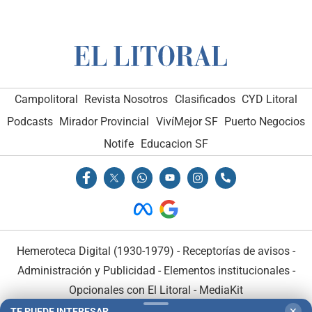
Campolitoral
Revista Nosotros
Clasificados
CYD Litoral
Podcasts
Mirador Provincial
VivíMejor SF
Puerto Negocios
Notife
Educacion SF
Hemeroteca Digital (1930-1979)
-
Receptorías de avisos
-
Administración y Publicidad
-
Elementos institucionales
-
Opcionales con El Litoral
-
MediaKit
TE PUEDE INTERESAR
✕