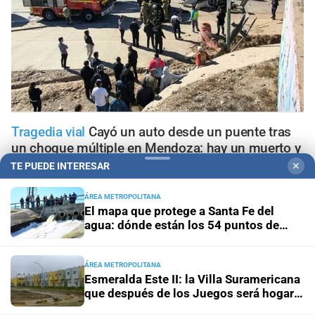
Tragedia vial
Cayó un auto desde un puente tras
un choque múltiple en Mendoza: hay un muerto y
varios heridos
TE PUEDE INTERESAR
✕
ÁREA METROPOLITANA
Geriátricos clandestinos
"¿Para qué denunciar?": la joven
El mapa que protege a Santa Fe del
que alertó cuatro meses antes del incendio reclama ser
agua: dónde están los 54 puntos de
escuchada
bombeo
Penas máximas
Pedirán 15 años de prisión para madre e
ÁREA METROPOLITANA
Esmeralda Este II: la Villa Suramericana
hija por el crimen de Jeremías Monzón
que después de los Juegos será hogar
de 346 familias