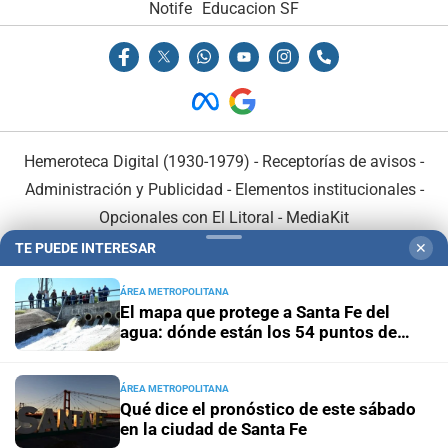
Notife
Educacion SF
Hemeroteca Digital (1930-1979)
-
Receptorías de avisos
-
Administración y Publicidad
-
Elementos institucionales
-
Opcionales con El Litoral
-
MediaKit
TE PUEDE INTERESAR
✕
El Litoral es miembro de:
ÁREA METROPOLITANA
El mapa que protege a Santa Fe del
agua: dónde están los 54 puntos de
bombeo
ÁREA METROPOLITANA
En Asociación con:
Qué dice el pronóstico de este sábado
en la ciudad de Santa Fe